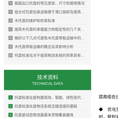
我国出口托盘的常见类型、尺寸和使用情况
4
组合式托盘包装运输便于港口装卸及提高海关查验效率
5
木托盘的维护和检查标准
6
提高木托盘的承载能力和稳定性的几个关键点
7
做好以下几点可避免木托盘带板运输中的货物损坏
8
木托盘带板运输的概念及其影响分析
9
托盘标准化对于提高物流系统的效率具有显著的作用
10
技术资料
TECHNICAL DATA
提高组合
托盘标准化是构建高效、智能、绿色现代物流体系的必由之路
1
托盘标准化是物流系统无缝连接的基础
2
◆ 优化
托盘是动态物流最基本货物集装器具
3
时，规划