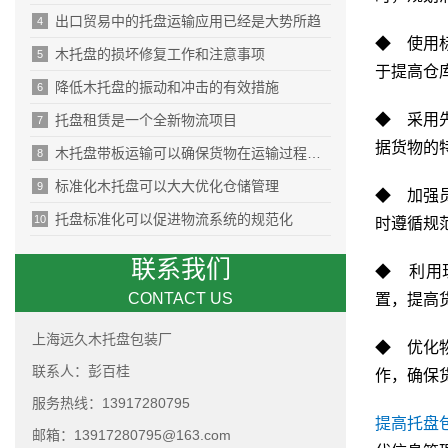
出口贸易中的托盘运输应用已经是大势所趋
4
◆ 使用
木托盘的损坏修复工作和注意事项
5
于提高仓
降低木托盘的振动和冲击的有效措施
6
◆ 采用
托盘租赁是一个全新物流项目
7
据货物的
木托盘带板运输可以确保货物在运输过程中的安全性
8
标准化木托盘可以大大优化仓储管理
9
◆ 加强
托盘标准化可以促进物流系统的规范化
10
时遵循规
联系我们
◆ 利用
CONTACT US
置，提高
上海远久木托盘包装厂
◆ 优化
联系人：彭百桂
作，确保
服务热线：13917280795
提高托盘
邮箱：13917280795@163.com