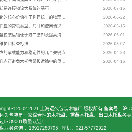
却是连接物流大系统的基石
2026-07-16
托盘标准化的核心价值在于构建统一的物理接口
2026-06-22
托盘的常见类型、尺寸和使用情况
2026-06-15
组合式托盘包装运输便于港口装卸及提高海关查验效率
2026-06-01
维护和检查标准
2026-05-07
盘的承载能力和稳定性的几个关键点
2026-04-23
做好以下几点可避免木托盘带板运输中的货物损坏
2026-04-16
yright © 2002-2021 上海远久包装木箱厂 版权所有 备案号：
沪IC
远久包装是一家综合性的
木托盘
、
熏蒸木托盘
、
出口木托盘
各类
过ISO9001质量认证!
业务咨询 ：13917280795 座机：021-57772922