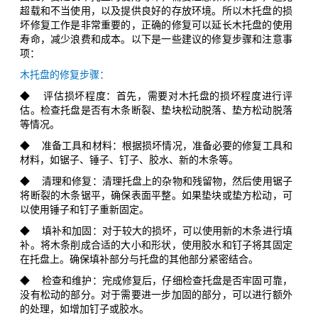
超载和不当使用，以及提供良好的存放环境。所以木托盘的损
坏修复工作是非常重要的，正确的修复可以延长木托盘的使用
寿命，减少浪费和成本。以下是一些建议的修复步骤和注意事
项：
木托盘的修复步骤：
◆ 评估损坏程度：首先，需要对木托盘的损坏程度进行评
估。检查托盘是否有木条断裂、垫块松动脱落、垫方松动脱落
等情况。
◆ 准备工具和材料：根据损坏情况，准备必要的修复工具和
材料，如锯子、锤子、钉子、胶水、新的木条等。
◆ 清理和修复：清理托盘上的杂物和残留物，然后使用锯子
将断裂的木条锯平，确保表面平整。如果垫块或垫方松动，可
以使用锤子和钉子重新固定。
◆ 填补和加固：对于较大的损坏，可以使用新的木条进行填
补。将木条削成合适的大小和形状，使用胶水和钉子将其固定
在托盘上。确保填补部分与托盘的其他部分紧密结合。
◆ 检查和维护：完成修复后，仔细检查托盘是否牢固可靠，
没有松动的部分。对于需要进一步加固的部分，可以进行额外
的处理，如增加钉子或胶水。