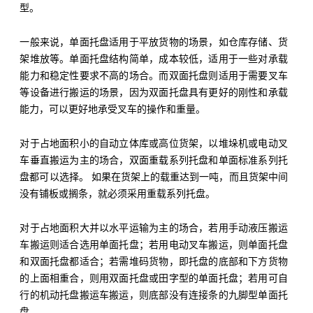
型。
一般来说，单面托盘适用于平放货物的场景，如仓库存储、货
架堆放等。单面托盘结构简单，成本较低，适用于一些对承载
能力和稳定性要求不高的场合。而双面托盘则适用于需要叉车
等设备进行搬运的场景，因为双面托盘具有更好的刚性和承载
能力，可以更好地承受叉车的操作和重量。
对于占地面积小的自动立体库或高位货架，以堆垛机或电动叉
车垂直搬运为主的场合，双面重载系列托盘和单面标准系列托
盘都可以选择。 如果在货架上的载重达到一吨，而且货架中间
没有铺板或搁条，就必须采用重载系列托盘。
对于占地面积大并以水平运输为主的场合，若用手动液压搬运
车搬运则适合选用单面托盘；若用电动叉车搬运，则单面托盘
和双面托盘都适合；若需堆码货物，即托盘的底部和下方货物
的上面相重合，则用双面托盘或田字型的单面托盘；若用可自
行的机动托盘搬运车搬运，则底部没有连接条的九脚型单面托
盘。