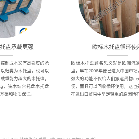
托盘承载更强
欧标木托盘循环使
以控制成本又有高强度的承
欧标木托盘顾名思义就是欧洲流
可以归类为木托盘，也可以
盘，早在2006年便已进入中国市
款载重能力超大的木托盘，
强大的功能不仅给人们搬运货物带
0kg，铁木结合托盘木托盘
便，而且可以回收循环使用，这也
基础和物质保证。
在进出口贸易中举足轻重的原因所