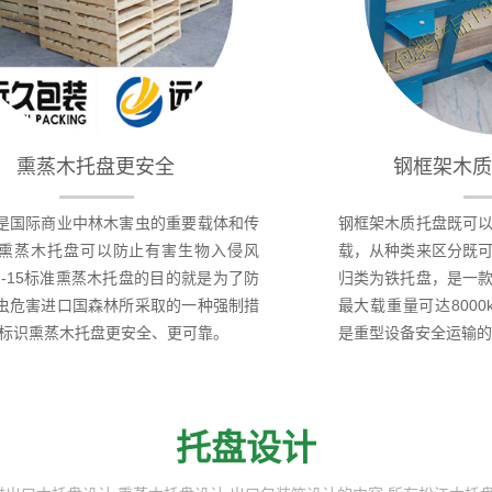
熏蒸木托盘更安全
钢框架木质
是国际商业中林木害虫的重要载体和传
钢框架木质托盘既可
熏蒸木托盘可以防止有害生物入侵风
载，从种类来区分既
PM-15标准熏蒸木托盘的目的就是为了防
归类为铁托盘，是一
虫危害进口国森林所采取的一种强制措
最大载重量可达800
PC标识熏蒸木托盘更安全、更可靠。
是重型设备安全运输的
托盘设计