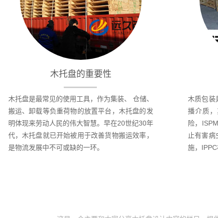
木托盘的重要性
木托盘是最常见的使用工具，作为集装、 仓储、
木质包装
搬运、卸载等负重荷物的放置平台，木托盘的发
播介质，
明体现来劳动人民的伟大智慧。早在20世纪30年
险，IS
代，木托盘就已开始被用于改善货物搬运效率，
止有害病
是物流发展中不可或缺的一环。
施，IP