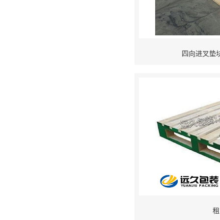
四向进叉垫
租