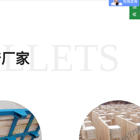
客
服
LLETS
产厂家