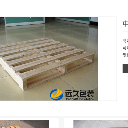
制
可
制