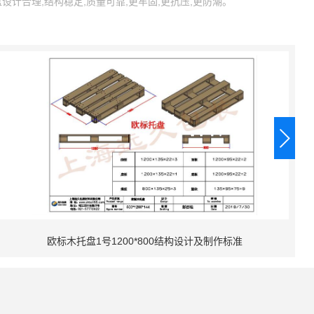
计合理,结构稳定,质量可靠,更牢固,更抗压,更防潮。
欧标木托盘1号1200*800结构设计及制作标准